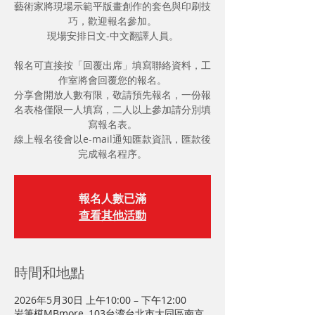
藝術家將現場示範平版畫創作的套色與印刷技
巧，歡迎報名參加。
現場安排日文-中文翻譯人員。
報名可直接按「回覆出席」填寫聯絡資料，工
作室將會回覆您的報名。
分享會開放人數有限，敬請預先報名，一份報
名表格僅限一人填寫，二人以上參加請分別填
寫報名表。
線上報名後會以e-mail通知匯款資訊，匯款後
完成報名程序。
報名人數已滿
查看其他活動
時間和地點
2026年5月30日 上午10:00 – 下午12:00
岩筆模MBmore, 103台湾台北市大同區南京