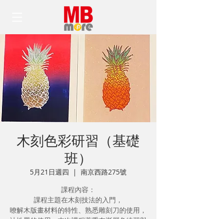
木刻色彩研習（基礎
班）
5月21日週四
  |  
南京西路275號
課程內容：
課程主題在木刻技法的入門，
暸解木版畫材料的特性、熟悉雕刻刀的使用，