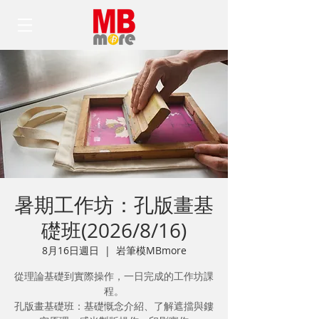
暑期工作坊：孔版畫基
礎班(2026/8/16)
8月16日週日
  |  
岩筆模MBmore
從理論基礎到實際操作，一日完成的工作坊課
程。
孔版畫基礎班：基礎慨念介紹、了解遮擋與鏤