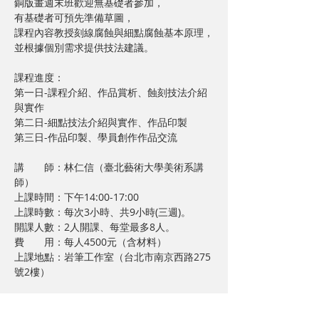
銅版畫週末班歡迎無基礎者參加，

有基礎者可預先準備草圖，

課程內容教授刻線腐蝕與細點腐蝕基本原理，

課程進度：

第一日-課程介紹、作品賞析、蝕刻技法介紹
與實作

第二日-細點技法介紹與實作、作品印製

講       師：林仁信（臺北藝術大學美術系講
師）

上課時間：下午14:00-17:00

上課時數：每次3小時、共9小時(三週)。

開課人數：2人開課、每堂最多8人。

費       用：每人4500元（含材料）

上課地點：岩筆工作室（台北市南京西路275
岩筆模課程舊生享九折優惠

有疑問歡迎來電岩筆模或來信詢問
