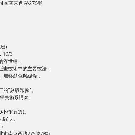
大同區南京西路275號
班)

10/3
浮世繪，

版畫技術中的主要技法，

，堆疊顏色與線條，

的"刻版印像"。
學美術系講師）

小時(五週)。

多8人。

）

市南京西路275號2樓）