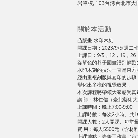
岩筆模, 103台湾台北市
關於本活動
凸版畫-水印木刻
開課日期：2023/9/5(週二晚
上課日：9/5，12，19，26，
從單色的芥子園畫譜到鮮艷的
水印木刻的技法一直是東方
經由重複刻版與套印的步驟
變化出多樣的視覺效果，

本次課程將帶領大家感受真正
講 師：林仁信（臺北藝術大
上課時間：晚上7:00-9:00

上課時數：每次2小時、共10
開課人數：2人開課、每堂最
費 用：每人5500元（含材料
上課地點：岩筆工作室（台北