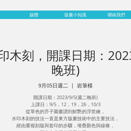
媒體
版畫小知識
聯絡我們
印木刻，開課日期：2023/
晚班)
9月05日週二
  |  
岩筆模
開課日期：2023/9/5(週二晚班)
上課日：9/5，12，19，26，10/3
從單色的芥子園畫譜到鮮艷的浮世繪，
水印木刻的技法一直是東方版畫技術中的主要技法，
經由重複刻版與套印的步驟，堆疊顏色與線條，