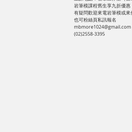
岩筆模課程舊生享九折優惠

有疑問歡迎來電岩筆模或來信
也可粉絲頁私訊報名

mbmore1024@gmail.com

(02)2558-3395