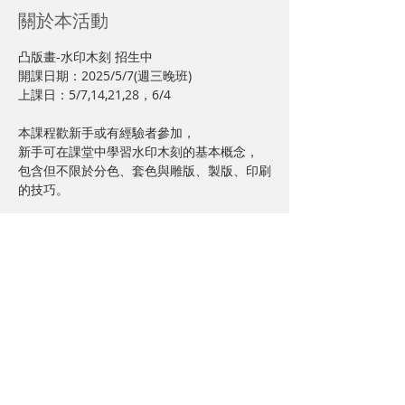
關於本活動
凸版畫-水印木刻 招生中
開課日期：2025/5/7(週三晚班)
上課日：5/7,14,21,28，6/4
本課程歡新手或有經驗者參加，
新手可在課堂中學習水印木刻的基本概念，
包含但不限於分色、套色與雕版、製版、印刷
的技巧。
顯示更多
分享此活動