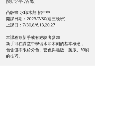
關於本活動
凸版畫-水印木刻 招生中
開課日期：2025/7/30(週三晚班)
上課日：7/30,8/6,13,20,27
本課程歡新手或有經驗者參加，
新手可在課堂中學習水印木刻的基本概念，
包含但不限於分色、套色與雕版、製版、印刷
的技巧。
顯示更多
分享此活動