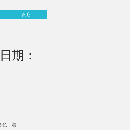
商店
課日期：
套色、雕