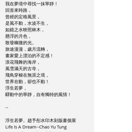
我在夢境中尋找一抹寧靜！
回首來時路，
曾經的定格風景，
是風不動，水波不生，
如鏡之水映照林木，
懸浮的月色，
散發幽微的光。
旅途漫漫，歲月流轉，
畫家愛上漂泊的不定感！
浪花飛舞的海岸，
風雪滿天的古寺，
飛鳥穿梭在無涯之境，
世界在動，卻也不動！
浮生若夢，
驛動中的寧靜，自有獨特的風情！
--
浮生若夢。趙予彤水印木刻版畫個展
Life Is A Dream--Chao Yu Tung 