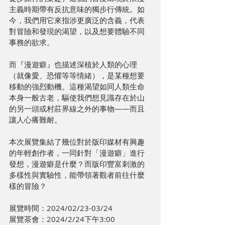
主義時期帶有反抗意味的獨步行傳統。如
今，我們用它來指涉更廣泛的含義，代表
對冒險和發現的渴望，以及想要體驗不同
事務的欲求。
而『漫遊癖』也描述深植於人類的心理
（就像愛、恐懼等等情緒），是某種想要
移動的強烈動機。這種渴望如同人類生命
本身一般古老，驅使我們想見識存在於山
的另一頭或村莊界線之外的事物——而且
讓人心癢難耐。
本次展覽集結了幾位對於版印媒材有興趣
的年輕創作者，一同針對「漫遊癖」進行
發想，漫遊癖是什麼？而版印豐富刺激的
多樣性與實驗性，能帶領著觀者前往什麼
樣的冒險？
展覽時間：2024/02/23-03/24
展覽茶會：2024/2/24下午3:00