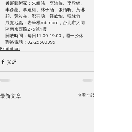
參展藝術家：朱維晞、李沛倫、李欣錡、
李彥蓁、李迪權、林子涵、張語昕、黃琳
穎、黃竣柏、鄭羽函、鍾歆怡、韓詠竹
展覽地點：岩筆模mbmore，台北市大同
區南京西路275號1樓
開放時間：每日11:00-19:00，週一公休
聯絡電話：02-25583395
Exhibition
最新文章
查看全部