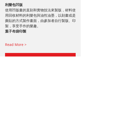
利樂包凹版
使用凹版畫的直刻和實物技法來製版，材料使
用回收材料的利樂包與油性油墨，以刻畫或是
撕貼的方式製作畫面，由參加者自行製版、印
製，享受手作的樂趣。
葉子布袋印製
Read More >
Book Now
分享給朋友