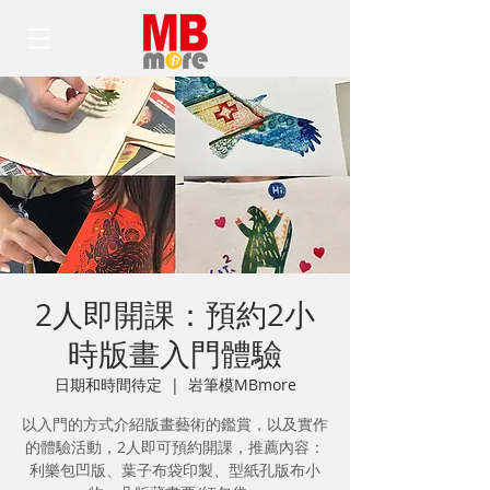
2人即開課：預約2小
時版畫入門體驗
日期和時間待定
  |  
岩筆模MBmore
以入門的方式介紹版畫藝術的鑑賞，以及實作
的體驗活動，2人即可預約開課，推薦內容：
利樂包凹版、葉子布袋印製、型紙孔版布小