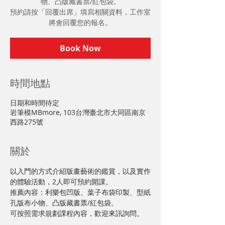
物、凸版藏書票/紅包袋。
預約請按「回覆出席」填寫相關資料，工作室
將會回覆您的報名。
Book Now
時間地點
日期和時間待定
岩筆模MBmore, 103台灣臺北市大同區南京
西路275號
關於
以入門的方式介紹版畫藝術的鑑賞，以及實作
的體驗活動，2人即可預約開課。
推薦內容：利樂包凹版、葉子布袋印製、型紙
孔版布小物、凸版藏書票/紅包袋。
可按照需求規劃課程內容，歡迎來訊詢問。