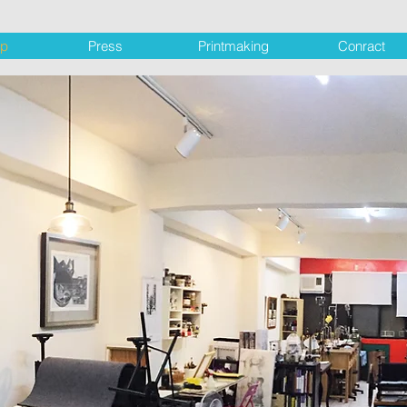
op
Press
Printmaking
Conract