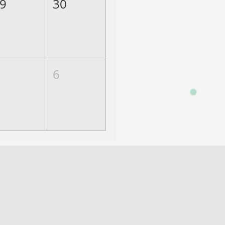
9
30
6