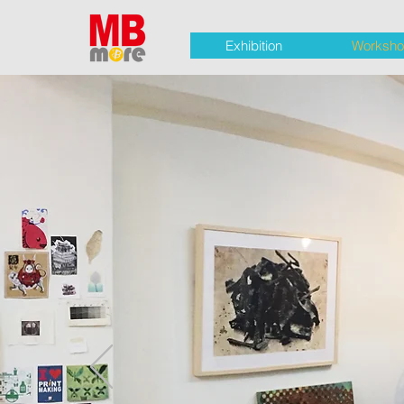
Exhibition
Worksh