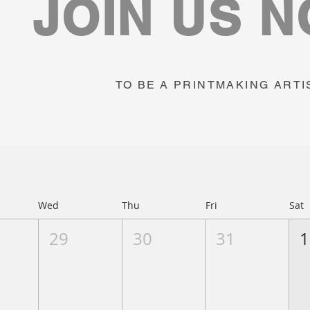
JOIN US 
TO BE A PRINTMAKING ARTI
Wed
Thu
Fri
Sat
29
30
31
1