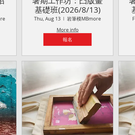
招
暑期工作坊：凸版畫
：
基礎班(2026/8/13)
晚
re
Thu, Aug 13
岩筆模MBmore
F
More info
報名