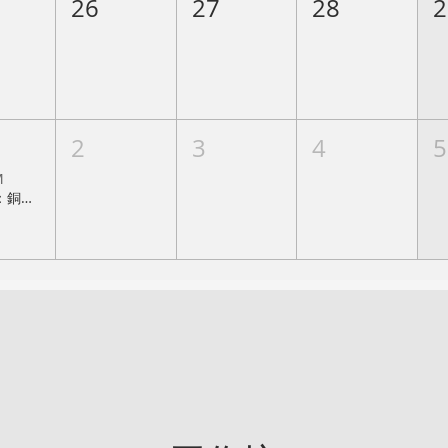
26
27
28
2
2
3
4
5
M
凹版畫：銅版蝕刻班 招生中 ，開課日期：2026/9/1(週二晚班)