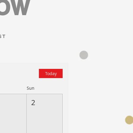
NOW
ST
Today
Sun
2