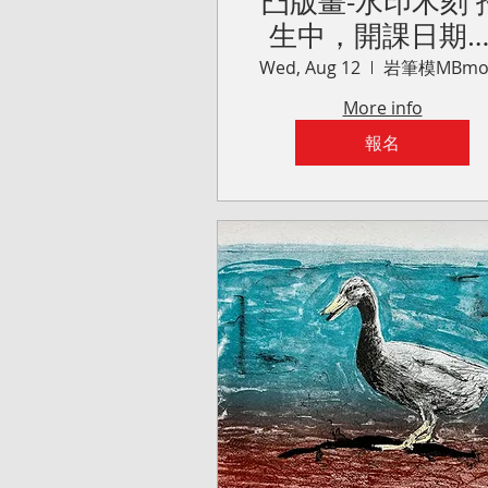
凸版畫-水印木刻 
生中，開課日期
2026/8/12(週三
Wed, Aug 12
岩筆模MBmo
班)
More info
報名