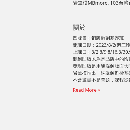
岩筆模MBmore, 103
關於
凹版畫：銅版蝕刻基礎班
開課日期：2023/8/2(週三晚
上課日：8/2,8/9,8/16,8/30,
聽到凹版以為是凸版中的陰
發現凹版是用酸腐蝕版面大
岩筆模推出「銅版蝕刻極基
不會畫畫不是問題，課程從
Read More >