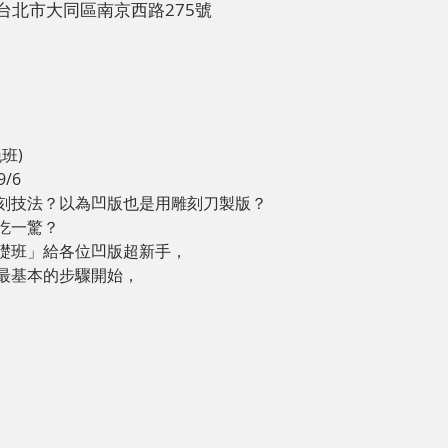
台湾台北市大同區南京西路275號
班)

9/6
刻技法？以為凹版也是用雕刻刀製版？
吃一驚？
礎班」給各位凹版超新手，
最基本的步驟開始，