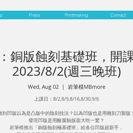
op
Press
Printmaking
Conract
：銅版蝕刻基礎班，開
2023/8/2(週三晚班)
Wed, Aug 02
  |  
岩筆模MBmore
上課日：8/2,8/9,8/16,8/30,9/6
聽到凹版以為是凸版中的陰刻技法？以為凹版也是用雕刻刀製版
發現凹版是用酸腐蝕版面大吃一驚？
岩筆模推出「銅版蝕刻極基礎班」給各位凹版超新手，