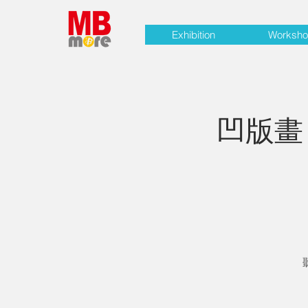
Exhibition
Worksh
凹版畫