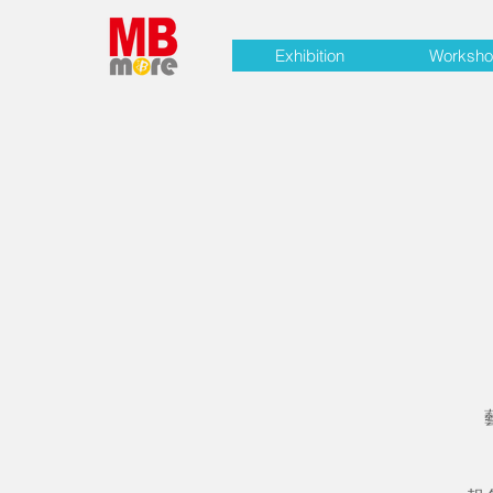
Exhibition
Worksh