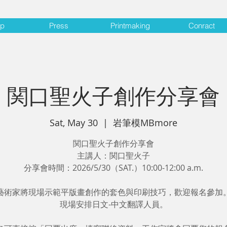
op
Press
Printmaking
Conract
関口聖火子創作分享會
Sat, May 30
  |  
岩筆模MBmore
関口聖火子創作分享會
主講人：関口聖火子
分享會時間：2026/5/30（SAT.）10:00-12:00 a.m.
藝術家將現場示範平版畫創作的套色與印刷技巧，歡迎報名參加
現場安排日文-中文翻譯人員。