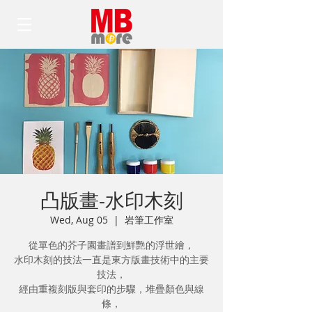
凸版畫-水印木刻
Wed, Aug 05
  |  
岩筆工作室
從單色的芥子園畫譜到鮮艷的浮世繪，
水印木刻的技法一直是東方版畫技術中的主要
技法，
經由重複刻版與套印的步驟，堆疊顏色與線
條，