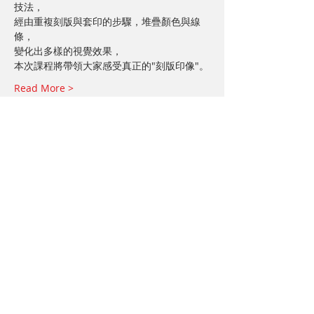
技法，
經由重複刻版與套印的步驟，堆疊顏色與線
條，
變化出多樣的視覺效果，
本次課程將帶領大家感受真正的"刻版印像"。
Read More >
分享給朋友
+886-2-25583395