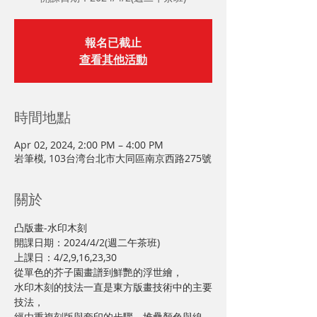
報名已截止
查看其他活動
時間地點
Apr 02, 2024, 2:00 PM – 4:00 PM
岩筆模, 103台湾台北市大同區南京西路275號
關於
凸版畫-水印木刻
開課日期：2024/4/2(週二午茶班)

上課日：4/2,9,16,23,30
從單色的芥子園畫譜到鮮艷的浮世繪，

水印木刻的技法一直是東方版畫技術中的主要
技法，

經由重複刻版與套印的步驟，堆疊顏色與線