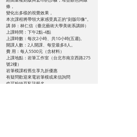
條，

變化出多樣的視覺效果，

本次課程將帶領大家感受真正的"刻版印像"。
講 師：林仁信（臺北藝術大學美術系講師）

上課時間：下午2點-4點

上課時數：每次2小時、共10小時(五週)。

開課人數：2人開課、每堂最多8人。

費 用：每人5500元（含材料）

上課地點：岩筆工作室（台北市南京西路275
號2樓）
岩筆模課程舊生享九折優惠

有疑問歡迎來電岩筆模或來信詢問

也可粉絲頁私訊報名

mbmore1024@gmail.com

(02)2558-3395
分享給朋友